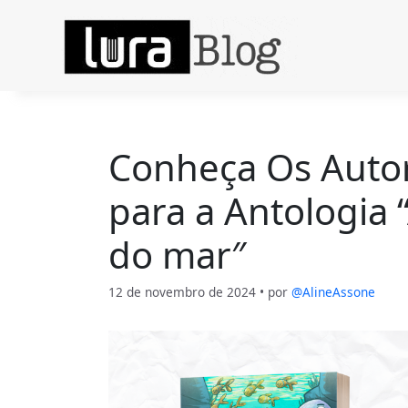
Pular
para
o
conteúdo
Conheça Os Autor
para a Antologia
do mar″
12 de novembro de 2024
• por
@AlineAssone