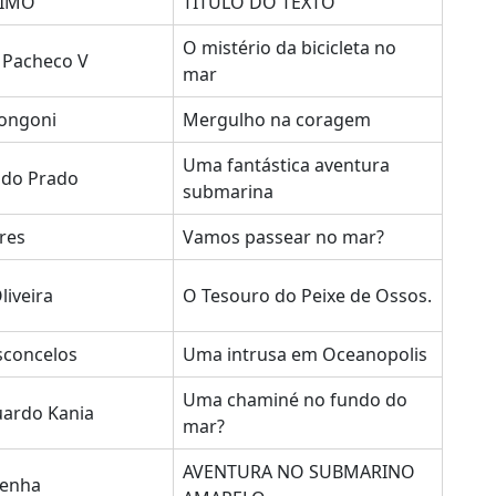
IMO
TÍTULO DO TEXTO
O mistério da bicicleta no
a Pacheco V
mar
ongoni
Mergulho na coragem
Uma fantástica aventura
 do Prado
submarina
res
Vamos passear no mar?
liveira
O Tesouro do Peixe de Ossos.
sconcelos
Uma intrusa em Oceanopolis
Uma chaminé no fundo do
uardo Kania
mar?
AVENTURA NO SUBMARINO
Penha