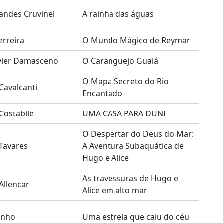
nandes Cruvinel
A rainha das águas
erreira
O Mundo Mágico de Reymar
vier Damasceno
O Caranguejo Guaiá
O Mapa Secreto do Rio
Cavalcanti
Encantado
Costabile
UMA CASA PARA DUNI
O Despertar do Deus do Mar:
Tavares
A Aventura Subaquática de
Hugo e Alice
As travessuras de Hugo e
Allencar
Alice em alto mar
inho
Uma estrela que caiu do céu