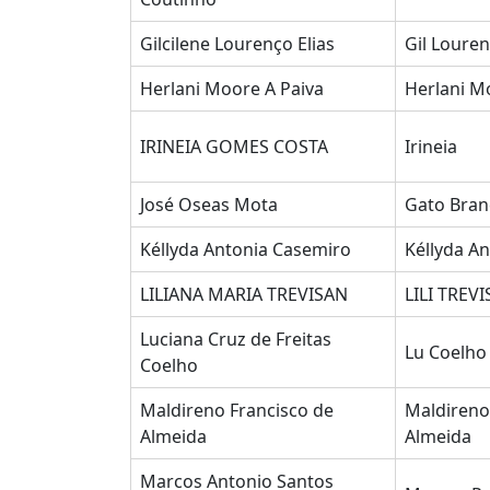
Gilcilene Lourenço Elias
Gil Loure
Herlani Moore A Paiva
Herlani M
IRINEIA GOMES COSTA
Irineia
José Oseas Mota
Gato Bran
Kéllyda Antonia Casemiro
Kéllyda A
LILIANA MARIA TREVISAN
LILI TREV
Luciana Cruz de Freitas
Lu Coelho
Coelho
Maldireno Francisco de
Maldireno
Almeida
Almeida
Marcos Antonio Santos