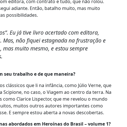
o com editora, com contrato e tudo, que não rolou.
segui adiante. Então, batalho muito, mas muito
s possibilidades.
s”. Eu já tive livro acertado com editora,
. Mas, não fiquei estagnada na frustração e
to, mas muito mesmo, e estou sempre
s.
m seu trabalho e de que maneira?
 clássicos que li na infância, como Júlio Verne, que
ra Scipione, no caso, o Viagem ao centro da terra. Na
as como Clarice Lispector, que me revelou o mundo
 muitos, muitos outros autores importantes como
esse. E sempre estou aberta a novas descobertas.
mas abordados em Heroínas do Brasil – volume 1?