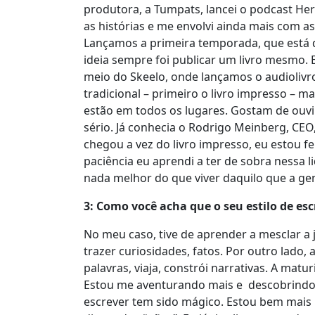
produtora, a Tumpats, lancei o podcast Hero
as histórias e me envolvi ainda mais com as 
Lançamos a primeira temporada, que está d
ideia sempre foi publicar um livro mesmo. 
meio do Skeelo, onde lançamos o audiolivro
tradicional – primeiro o livro impresso – 
estão em todos os lugares. Gostam de ouvir
sério. Já conhecia o Rodrigo Meinberg, CEO
chegou a vez do livro impresso, eu estou f
paciência eu aprendi a ter de sobra nessa l
nada melhor do que viver daquilo que a gen
3: Como você acha que o seu estilo de es
No meu caso, tive de aprender a mesclar a 
trazer curiosidades, fatos. Por outro lado, 
palavras, viaja, constrói narrativas. A mat
Estou me aventurando mais e descobrindo 
escrever tem sido mágico. Estou bem mais 