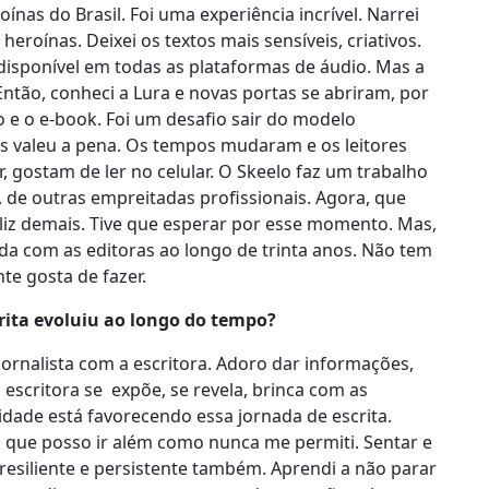
ínas do Brasil. Foi uma experiência incrível. Narrei
heroínas. Deixei os textos mais sensíveis, criativos.
isponível em todas as plataformas de áudio. Mas a
Então, conheci a Lura e novas portas se abriram, por
 e o e-book. Foi um desafio sair do modelo
mas valeu a pena. Os tempos mudaram e os leitores
, gostam de ler no celular. O Skeelo faz um trabalho
, de outras empreitadas profissionais. Agora, que
eliz demais. Tive que esperar por esse momento. Mas,
ida com as editoras ao longo de trinta anos. Não tem
te gosta de fazer.
crita evoluiu ao longo do tempo?
jornalista com a escritora. Adoro dar informações,
a escritora se expõe, se revela, brinca com as
uridade está favorecendo essa jornada de escrita.
que posso ir além como nunca me permiti. Sentar e
resiliente e persistente também. Aprendi a não parar