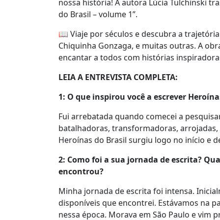
nossa história! A autora Lúcia Tulchinski tra
do Brasil – volume 1”.
📖 Viaje por séculos e descubra a trajetóri
Chiquinha Gonzaga, e muitas outras. A obra
encantar a todos com histórias inspiradora
LEIA A ENTREVISTA COMPLETA:
1: O que inspirou você a escrever Heroína
Fui arrebatada quando comecei a pesquisar 
batalhadoras, transformadoras, arrojadas, 
Heroínas do Brasil surgiu logo no início e d
2: Como foi a sua jornada de escrita? Qua
encontrou?
Minha jornada de escrita foi intensa. Inici
disponíveis que encontrei. Estávamos na pa
nessa época. Morava em São Paulo e vim pr