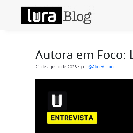
Pular
para
o
conteúdo
Autora em Foco: L
21 de agosto de 2023
• por
@AlineAssone