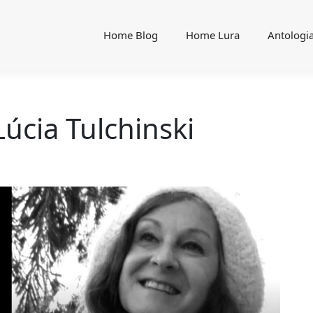
Home Blog
Home Lura
Antologi
úcia Tulchinski