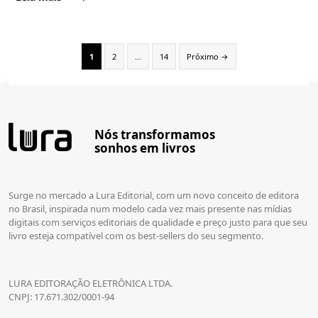
Page
Page
Page
1
2
…
14
Próximo
→
Nós transformamos
sonhos em livros
Surge no mercado a Lura Editorial, com um novo conceito de editora
no Brasil, inspirada num modelo cada vez mais presente nas mídias
digitais com serviços editoriais de qualidade e preço justo para que seu
livro esteja compatível com os best-sellers do seu segmento.
LURA EDITORAÇÃO ELETRÔNICA LTDA.
CNPJ: 17.671.302/0001-94