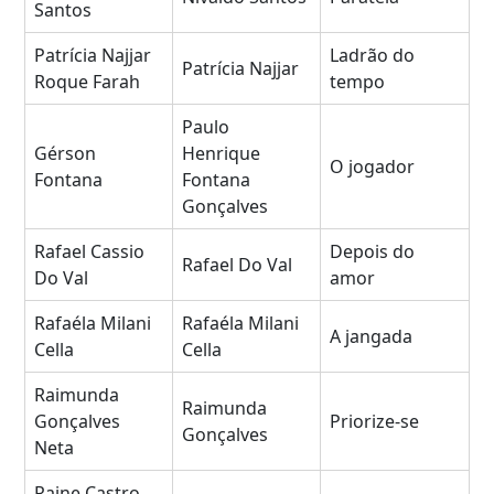
Santos
Patrícia Najjar
Ladrão do
Patrícia Najjar
Roque Farah
tempo
Paulo
Gérson
Henrique
O jogador
Fontana
Fontana
Gonçalves
Rafael Cassio
Depois do
Rafael Do Val
Do Val
amor
Rafaéla Milani
Rafaéla Milani
A jangada
Cella
Cella
Raimunda
Raimunda
Gonçalves
Priorize-se
Gonçalves
Neta
Raine Castro