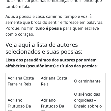
no ar, nos corpos, nas lembranças e no silêncio que
também fala.
Aqui, a poesia é casa, caminho, tempo e voz. É
semente que brota do sentir e floresce em palavras.
Porque, no fim,
tudo é poesia
para quem escreve
com o coração.
Veja aqui a lista de autores
selecionados e suas poesias:
Lista dos pseudônimos dos autores por ordem
alfabética (pseudônimos) e títulos das poesias
:
Adriana Costa
Adriana Costa
O caminhante
Ferreira Reis
Reis
O silêncio das
Adriano
Adriano
orquídeas –
Frutuoso Da
Frutuoso Da
Ensaio sobre o