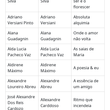
Silva
Silva
ser e o
florescer
Adriano
Adriano
Absoluta
Versiani Pinto
Versiani
alquimia
Alana
Alana
Onde o amor
Guadagnin
Guadagnin
não volta
Alda Lucia
Alda Lucia
As saias de
Pacheco Vaz
Pacheco Vaz
Maria
Aldirene
Aldirene
A poesia & eu
Máximo
Máximo
Alexandre
Alexandre
A essência de
Loureiro Abreu
Abreu
um amigo
José Alexandre
Allexandre
Ritmo que
Dos Reis
Carddoso
incendeia
Cardozo