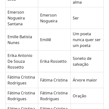
alma
Emerson
Emerson
Nogueira
Ser
Nogueira
Santana
Um poeta
Emille Batista
Emillê
nunca quer ser
Nunes
um poeta
Erika Antonio
Soneto de
De Souza
Erika Rossetto
salvação
Rossetto
Fátima Cristina
Fátima Cristina
Árvore maior
Rodrigues
Fátima Cristina
Fátima Cristina
Oração
Rodrigues
Rodrigues
Fátima Cristina
Fátima Cristina