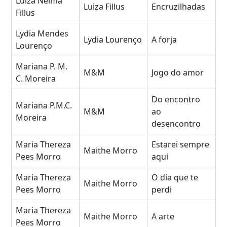
Luiza Nelma
Luiza Fillus
Encruzilhadas
Fillus
Lydia Mendes
Lydia Lourenço
A forja
Lourenço
Mariana P. M.
M&M
Jogo do amor
C. Moreira
Do encontro
Mariana P.M.C.
M&M
ao
Moreira
desencontro
Maria Thereza
Estarei sempre
Maithe Morro
Pees Morro
aqui
Maria Thereza
O dia que te
Maithe Morro
Pees Morro
perdi
Maria Thereza
Maithe Morro
A arte
Pees Morro