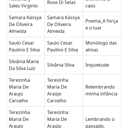
Rose Di Selas
Sales Virginio
caos
Samara Kássya
Samara Kássya
Poema_A força
De Oliveira
De Oliveira
e o luar
Almeida
Almeida
Saulo Cesar
Saulo Cesar
Monólogo das
Paulino E Silva
Paulino E Silva
almas
Silvânia Maria
Silvânia Silva
Inquietude
Da Silva Luiz
Terezinha
Teresinha
Maria De
Maria De
Relembrando
Araujo
Araújo
minha infância
Carvalho
Carvalho
Terezinha
Teresinha
Maria De
Maria De
Lembrando o
Araujo
Araújo
passado.