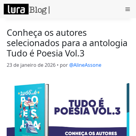
Pular
Me
para
o
conteúdo
Conheça os autores
selecionados para a antologia
Tudo é Poesia Vol.3
23 de janeiro de 2026
• por
@AlineAssone