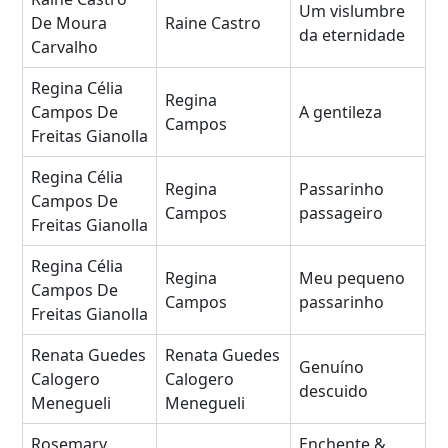
Um vislumbre
De Moura
Raine Castro
da eternidade
Carvalho
Regina Célia
Regina
Campos De
A gentileza
Campos
Freitas Gianolla
Regina Célia
Regina
Passarinho
Campos De
Campos
passageiro
Freitas Gianolla
Regina Célia
Regina
Meu pequeno
Campos De
Campos
passarinho
Freitas Gianolla
Renata Guedes
Renata Guedes
Genuíno
Calogero
Calogero
descuido
Menegueli
Menegueli
Rosemary
Enchente &