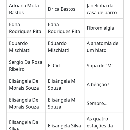
Adriana Mota
Janelinha da
Drica Bastos
Bastos
casa de barro
Edna
Edna
Fibromialgia
Rodrigues Pita
Rodrigues Pita
Eduardo
Eduardo
A anatomia de
Mischiatti
Mischiatti
um hiato
Sergio Da Rosa
El Cid
Sopa de “M”
Ribeiro
Elisângela De
Elisângela M
A bênção?
Morais Souza
Souza
Elisângela De
Elisângela M
Sempre…
Morais Souza
Souza
As quatro
Elisangela Da
Elisangela Silva
estações da
Silva