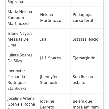
Soprana
Maria Helena
Helena
Pedagogia:
Zambom
Martinuzzo
curso fértil
Martinuzzo
Islane Nayara
Messias De
Isla
Sssssssilêncio
Lima
Juliete Soares
J.L.I. Soáres
T(amar)indo
Da Silva
Jhennyfer
Fernanda
Jhennyfer
Sou flor no
Rodrigues
Stanhoski
asfalto
Stanhoski
Joceline Arlene
Joceline
Belém que
Gouveia Rocha
Barreto
mora em mim