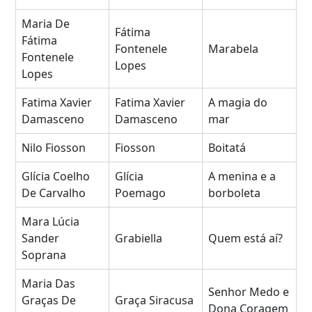
Maria De
Fátima
Fátima
Fontenele
Marabela
Fontenele
Lopes
Lopes
Fatima Xavier
Fatima Xavier
A magia do
Damasceno
Damasceno
mar
Nilo Fiosson
Fiosson
Boitatá
Glícia Coelho
Glícia
A menina e a
De Carvalho
Poemago
borboleta
Mara Lúcia
Sander
Grabiella
Quem está aí?
Soprana
Maria Das
Senhor Medo e
Graças De
Graça Siracusa
Dona Coragem