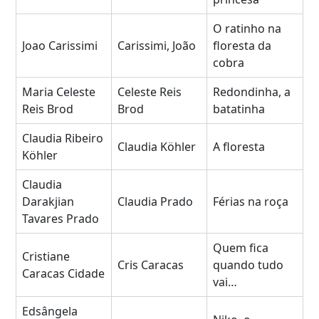
O ratinho na
Joao Carissimi
Carissimi, João
floresta da
cobra
Maria Celeste
Celeste Reis
Redondinha, a
Reis Brod
Brod
batatinha
Claudia Ribeiro
Claudia Köhler
A floresta
Köhler
Claudia
Darakjian
Claudia Prado
Férias na roça
Tavares Prado
Quem fica
Cristiane
Cris Caracas
quando tudo
Caracas Cidade
vai…
Edsângela