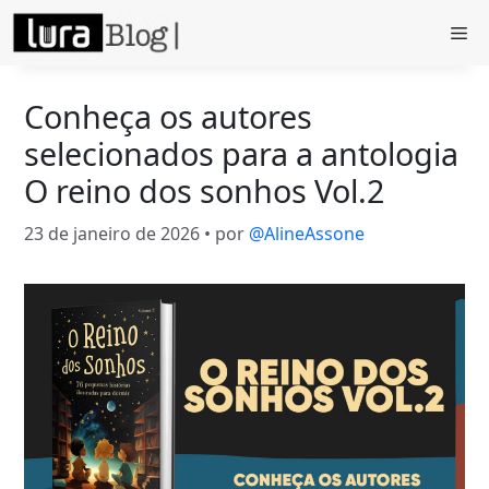
Pular
Me
para
o
conteúdo
Conheça os autores
selecionados para a antologia
O reino dos sonhos Vol.2
23 de janeiro de 2026
• por
@AlineAssone