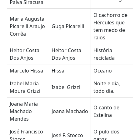
Paiva Siracusa
O cachorro de
Maria Augusta
Hércules que
Picarelli Araujo
Guga Picarelli
tem medo de
Corrêa
raios
Heitor Costa
Heitor Costa
História
Dos Anjos
Dos Anjos
reciclada
Marcelo Hissa
Hissa
Oceano
Izabel Maria
Noite e dia,
Izabel Grizzi
Moura Grizzi
todo dia.
Joana Maria
O canto de
Machado
Joana Machado
Estelina
Mendes
José Francisco
O pulo dos
José F. Stocco
Stocco
gatos