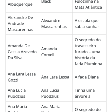
Black
Fulozinha na
Albuquerque
Mata Atlântica
Alexandre De
Alexandre
A escola que
Andrade
Mascarenhas
sabia sonhar
Mascarenhas
O segredo do
Amanda De
travesseiro
Amanda
Cassia Azevedo
furado – uma
Corvell
Da Silva
história da
fada Pluminha
Ana Lara Lessa
Ana Lara Lessa
A fada Diana
Gozzi
Ana Lucia
Ana Lucia
Tinha uma
Puodzius
Puodzius
árvore ali
Ana Maria
Ana Maria
O segredo do