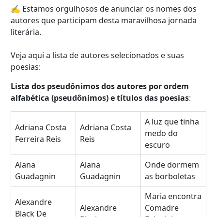
✍️ Estamos orgulhosos de anunciar os nomes dos
autores que participam desta maravilhosa jornada
literária.
Veja aqui a lista de autores selecionados e suas
poesias:
Lista dos pseudônimos dos autores por ordem
alfabética (pseudônimos) e títulos das
poesias
:
A luz que tinha
Adriana Costa
Adriana Costa
medo do
Ferreira Reis
Reis
escuro
Alana
Alana
Onde dormem
Guadagnin
Guadagnin
as borboletas
Maria encontra
Alexandre
Alexandre
Comadre
Black De