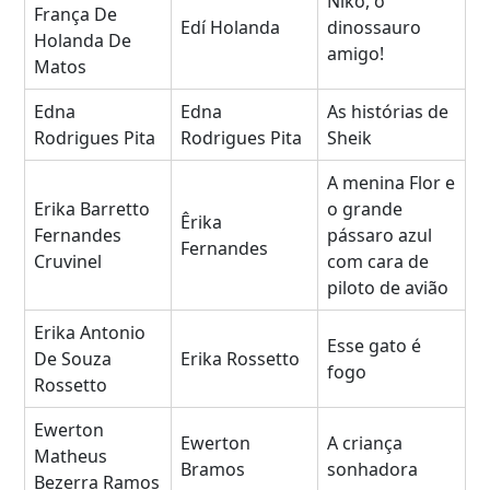
Niko, o
França De
Edí Holanda
dinossauro
Holanda De
amigo!
Matos
Edna
Edna
As histórias de
Rodrigues Pita
Rodrigues Pita
Sheik
A menina Flor e
Erika Barretto
o grande
Êrika
Fernandes
pássaro azul
Fernandes
Cruvinel
com cara de
piloto de avião
Erika Antonio
Esse gato é
De Souza
Erika Rossetto
fogo
Rossetto
Ewerton
Ewerton
A criança
Matheus
Bramos
sonhadora
Bezerra Ramos