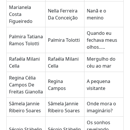
Marianela
Nella Ferreira
Nanã e o
Costa
Da Conceição
menino
Figueiredo
Quando eu
Palmira Tatiana
Palmira Tolotti
fechava meus
Ramos Tolotti
olhos…..
Rafaéla Milani
Rafaéla Milani
Mergulho do
Cella
Cella
céu ao mar
Regina Célia
Regina
A pequena
Campos De
Campos
visitante
Freitas Gianolla
Sâmela Jannie
Sâmela Jannie
Onde mora o
Ribeiro Soares
Ribeiro Soares
imaginário?
Os sonhos
Sérgio Stähelin
Sérgio Stähelin
revelando