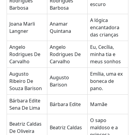
Rodrigues
Rodrigues
escuro
Barbosa
Barbosa
A lógica
Joana Marli
Anamar
encantadora
Langner
Quintana
das crianças
Angelo
Angelo
Eu, Cecília,
Rodrigues De
Rodrigues De
minha tia e
Carvalho
Carvalho
meus sonhos
Augusto
Emília, uma ex
Augusto
Ribeiro De
boneca de
Barison
Souza Barison
pano.
Bárbara Edite
Bárbara Edite
Mamãe
Sena De Lima
O sapo
Beatriz Caldas
Beatriz Caldas
maldoso e a
De Oliveira
princesa