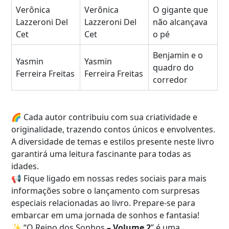
Verônica
Verônica
O gigante que
Lazzeroni Del
Lazzeroni Del
não alcançava
Cet
Cet
o pé
Benjamin e o
Yasmin
Yasmin
quadro do
Ferreira Freitas
Ferreira Freitas
corredor
🌈 Cada autor contribuiu com sua criatividade e
originalidade, trazendo contos únicos e envolventes.
A diversidade de temas e estilos presente neste livro
garantirá uma leitura fascinante para todas as
idades.
📢 Fique ligado em nossas redes sociais para mais
informações sobre o lançamento com surpresas
especiais relacionadas ao livro. Prepare-se para
embarcar em uma jornada de sonhos e fantasia!
✨ “O Reino dos Sonhos
–
Volume 2
” é uma