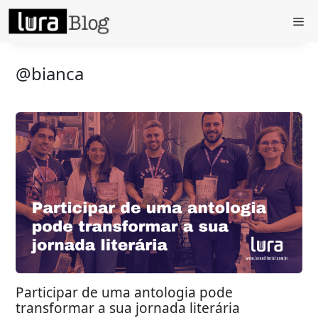
Pular
Me
para
o
conteúdo
@bianca
Participar de uma antologia pode
transformar a sua jornada literária