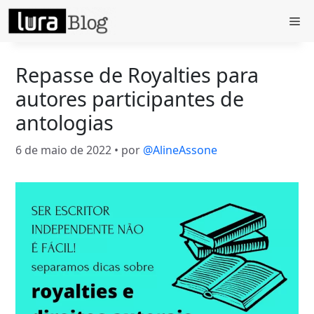
Pular
Me
para
o
conteúdo
Repasse de Royalties para
autores participantes de
antologias
6 de maio de 2022
• por
@AlineAssone